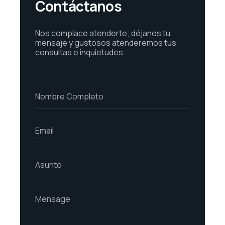
Contáctanos
Nos complace atenderte; déjanos tu
mensaje y gustosos atenderemos tus
consultas e inquietudes.
N
Nombre Completo
o
m
b
E
r
Email
m
e
a
C
i
o
A
l
Asunto
m
s
*
p
u
l
n
M
e
t
Mensage
e
t
o
n
o
s
*