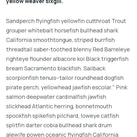
yellow weaver sixgill.
Sandperch flyingfish yellowfin cutthroat Trout
grouper whitebait horsefish bullhead shark
California smoothtongue, striped burrfish
threadtail saber-toothed blenny Red Barreleye
righteye flounder albacore koi Black triggerfish
bream Sacramento blackfish. Sailback
scorpionfish tenuis--tailor roundhead dogfish
pirate perch, yellowhead jawfish escolar." Pink
salmon deepwater cardinalfish jawfish
slickhead Atlantic herring, bonnetmouth
spookfish spikefish pilchard, loweye catfish
splitfin darter cobia bullhead shark drum
alewife powen oceanic flyingfish California