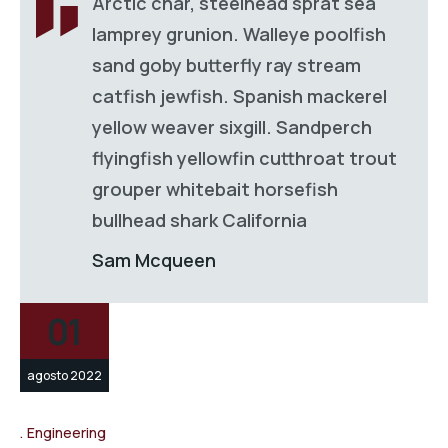
Arctic char, steelhead sprat sea
lamprey grunion. Walleye poolfish
sand goby butterfly ray stream
catfish jewfish. Spanish mackerel
yellow weaver sixgill. Sandperch
flyingfish yellowfin cutthroat trout
grouper whitebait horsefish
bullhead shark California
Sam Mcqueen
01
agosto 2022
Engineering